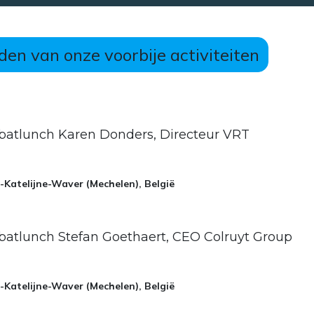
den van onze voorbije activiteiten
batlunch Karen Donders, Directeur VRT
-Katelijne-Waver (Mechelen)
,
België
atlunch Stefan Goethaert, CEO Colruyt Group
-Katelijne-Waver (Mechelen)
,
België