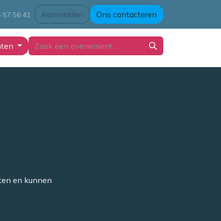
Aanmelden
Ons contacteren
 57 56 41
nten
eten en kunnen