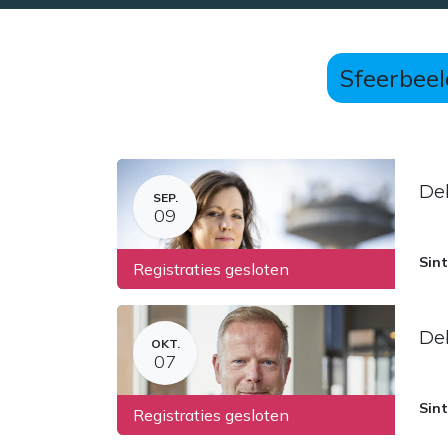
Sfeerbeel
De
SEP.
09
Sint
Registraties gesloten
Deb
OKT.
07
Sint
Registraties gesloten