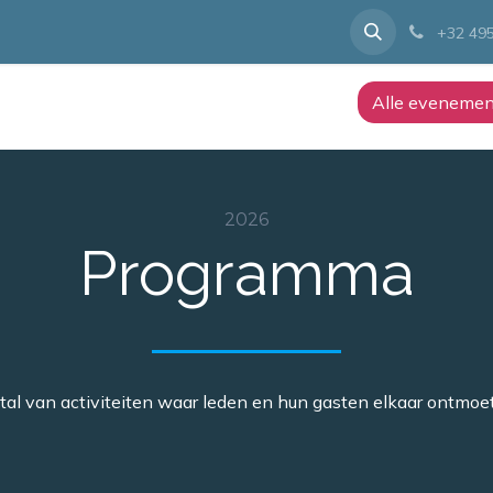
Lid worden
Voorbije evenementen
Nieuws
Contact
+32 495
Alle eveneme
2026
Programma
tal van activiteiten waar leden en hun gasten elkaar ontmo