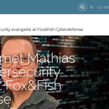
Lid worden
Voorbije evenementen
Nieuws
Contact
+32 495
curity evangelist at Fox&Fish Cyberdefense
met Mathias
ersecurity
t Fox&Fish
se