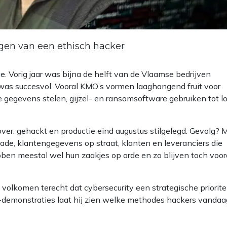
gen van een ethisch hacker
ge. Vorig jaar was bijna de helft van de Vlaamse bedrijven
was succesvol. Vooral KMO’s vormen laaghangend fruit voor
 gegevens stelen, gijzel- en ransomsoftware gebruiken tot l
r: gehackt en productie eind augustus stilgelegd. Gevolg? 
ade, klantengegevens op straat, klanten en leveranciers die
en meestal wel hun zaakjes op orde en zo blijven toch voor
 volkomen terecht dat cybersecurity een strategische priorite
ng-demonstraties laat hij zien welke methodes hackers vandaa