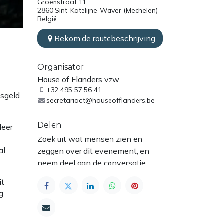
Groenstraat 11
2860 Sint-Katelijne-Waver (Mechelen)
België
Bekom de routebeschrijving
Organisator
House of Flanders vzw
+32 495 57 56 41
osgeld
secretariaat@houseofflanders.be
Delen
Meer
Zoek uit wat mensen zien en
al
zeggen over dit evenement, en
neem deel aan de conversatie.
it
g