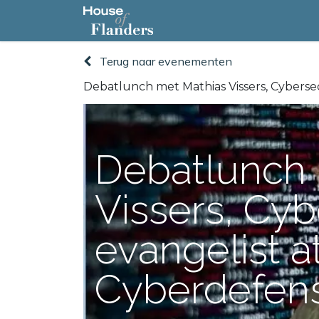
Startpagina
Programma
Terug naar evenementen
Debatlunch met Mathias Vissers, Cyberse
Debatlunch 
Vissers, Cyb
evangelist a
Cyberdefen