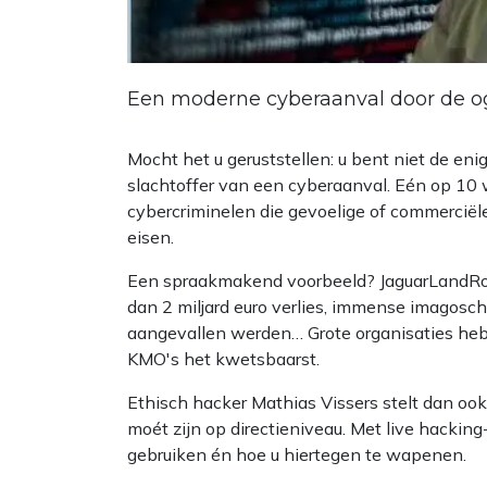
Een moderne cyberaanval door de o
Mocht het u geruststellen: u bent niet de eni
slachtoffer van een cyberaanval. Eén op 10 
cybercriminelen die gevoelige of commerciële
eisen.
Een spraakmakend voorbeeld? JaguarLandRove
dan 2 miljard euro verlies, immense imagosch
aangevallen werden… Grote organisaties hebb
KMO's het kwetsbaarst.
Ethisch hacker Mathias Vissers stelt dan ook
moét zijn op directieniveau. Met live hacki
gebruiken én hoe u hiertegen te wapenen.