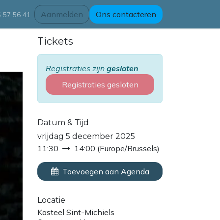
Aanmelden
Ons contacteren
 57 56 41
Tickets
Registraties zijn
gesloten
Registraties gesloten
Datum & Tijd
vrijdag 5 december 2025
11:30
14:00
(
Europe/Brussels
)
Toevoegen aan Agenda
Locatie
Kasteel Sint-Michiels